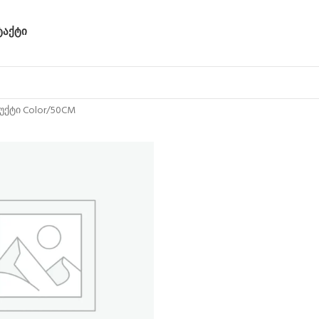
ᲢᲐᲥᲢᲘ
ქტი Color
50CM