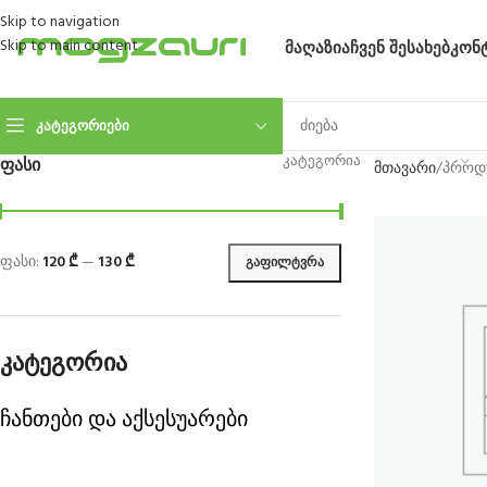
Skip to navigation
Skip to main content
ᲛᲐᲦᲐᲖᲘᲐ
ᲩᲕᲔᲜ ᲨᲔᲡᲐᲮᲔᲑ
ᲙᲝᲜ
ᲙᲐᲢᲔᲒᲝᲠᲘᲔᲑᲘ
ᲙᲐᲢᲔᲒᲝᲠᲘᲐ
ᲤᲐᲡᲘ
მთავარი
პროდუ
ფასი:
120 ₾
—
130 ₾
ᲒᲐᲤᲘᲚᲢᲕᲠᲐ
კატეგორია
ჩანთები და აქსესუარები