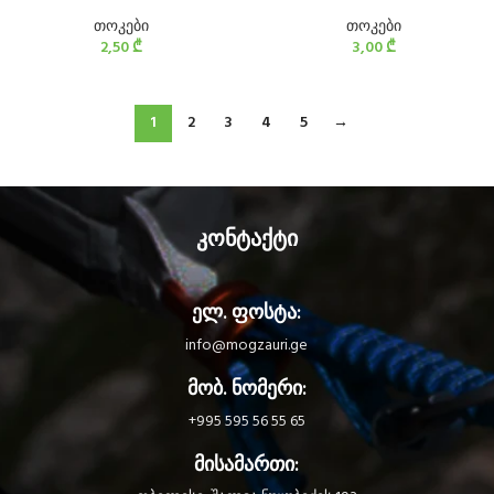
თოკები
თოკები
2,50
₾
3,00
₾
1
2
3
4
5
→
კონტაქტი
ელ. ფოსტა:
info@mogzauri.ge
მობ. ნომერი:
+995 595 56 55 65
მისამართი: