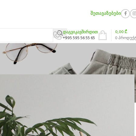
ᲨᲔᲗᲐᲕᲐᲖᲔᲑᲔᲑᲘ
0,00
₾
დაგვიკავშირდით
+995 595 56 55 65
0
პროდუქ