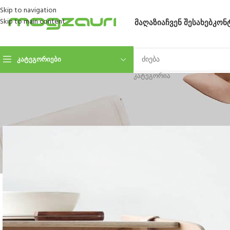
Skip to navigation
Skip to main content
ᲛᲐᲦᲐᲖᲘᲐ
ᲩᲕᲔᲜ ᲨᲔᲡᲐᲮᲔᲑ
ᲙᲝᲜ
ᲙᲐᲢᲔᲒᲝᲠᲘᲔᲑᲘ
ᲙᲐᲢᲔᲒᲝᲠᲘᲐ