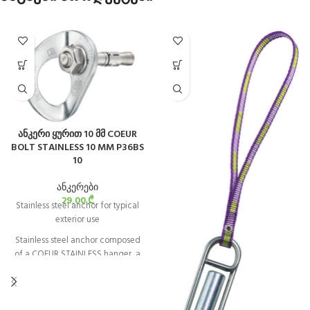
ანკერი ყურით 10 მმ COEUR
BOLT STAINLESS 10 MM P36BS
10
ანკერები
29,00
₾
Stainless steel anchor for typical
exterior use
Stainless steel anchor composed
of a COEUR STAINLESS hanger, a
bolt, and a nut, and is designed for
typical exterior use. It is available in
10 and 12 mm diameters.