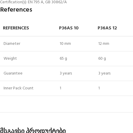
Certification(s): EN 795 A, GB 30862/A
References
REFERENCES
P36AS 10
P36AS 12
Diameter
10 mm
12 mm
Weight
65 g
60 g
Guarantee
3 years
3 years
Inner Pack Count
1
1
მსგავსი პროდუქტები