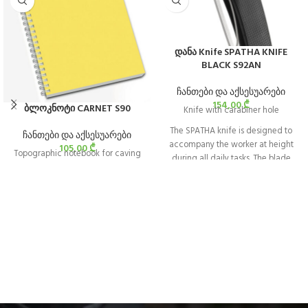
დანა Knife SPATHA KNIFE
BLACK S92AN
ჩანთები და აქსესუარები
154,00
₾
ბლოკნოტი CARNET S90
Knife with carabiner hole
The SPATHA knife is designed to
ჩანთები და აქსესუარები
accompany the worker at height
105,00
₾
Topographic notebook for caving
during all daily tasks. The blade
design allows easy cutting of
ropes and cordage. It has a
carabiner hole for easily attaching
the knife to the harness. It is easy to
manipulate with its textured
wheel, even when wearing gloves,
and can be locked in the open
position.