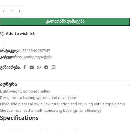
ᲙᲐᲚᲐᲗᲐᲨᲘ ᲓᲐᲛᲐᲢᲔᲑᲐ
Add to wishlist
არტიკული:
3342540087347
კატეგორია:
გორგოლაჭები
გაზიარება:
აღწერა
Lightweight, compact pulley
Designed for hauling systems and deviations
Fixed side plates allow quick installation and coupling with a rope clamp
Sheave mounted on self-lubricating bushings for efficiency
Specifications