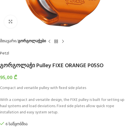
Click to enlarge
მთავარი
გორგოლაჭები
Petzl
გორგოლაჭი Pulley FIXE ORANGE P05SO
95,00
₾
Compact and versatile pulley with fixed side plates
With a compact and versatile design, the FIXE pulley is built for setting up
haul systems and load deviations. Fixed side plates allow quick rope
installation and easy system setup.
6 საწყობშია