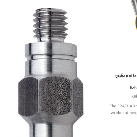
დანა Knif
ჩან
Kni
The SPATHA kn
worker at heigh
design allows 
It has a carab
knife to the ha