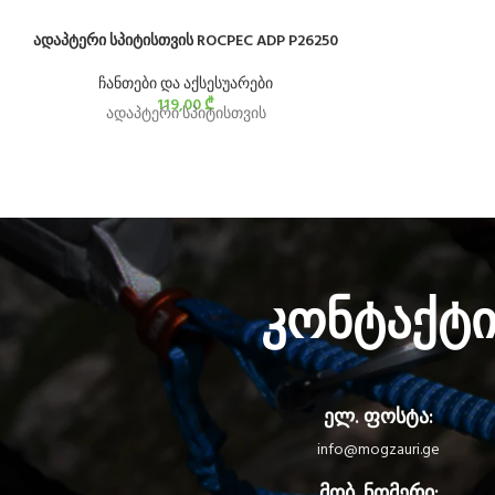
ადაპტერი სპიტისთვის ROCPEC ADP P26250
ჩანთები და აქსესუარები
119,00
₾
ადაპტერი სპიტისთვის
კონტაქტ
ელ. ფოსტა:
info@mogzauri.ge
მობ. ნომერი: