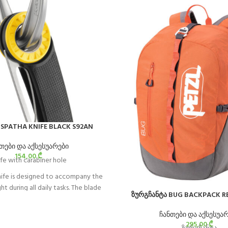
e SPATHA KNIFE BLACK S92AN
თები და აქსესუარები
154,00
₾
fe with carabiner hole
ife is designed to accompany the
t during all daily tasks. The blade
ზურგჩანტა BUG BACKPACK R
easy cutting of ropes and cordage.
iner hole for easily attaching the
ჩანთები და აქსესუა
rness. It is easy to manipulate with
295,00
₾