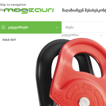
Skip to navigation
Skip to main content
ᲛᲐᲦᲐᲖᲘᲐ
ᲩᲕᲔᲜ ᲨᲔᲡᲐᲮᲔᲑ
ᲙᲝᲜ
ᲙᲐᲢᲔᲒᲝᲠᲘᲔᲑᲘ
ᲙᲐᲢᲔᲒᲝᲠᲘᲐ
SOLD OUT