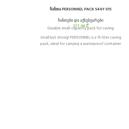
ჩანთა PERSONNEL PACK S44Y 015
ჩანთები და აქსესუარები
277,00
₾
Durable small-capacity pack for caving
Small but strong! PERSONNEL is a 15-liter caving
pack, ideal for carrying a waterproof container
and some of your gear. With a welded
construction, it offers great durability
throughout its lifespan. It is equally comfortable
and convenient to use, with different handles.