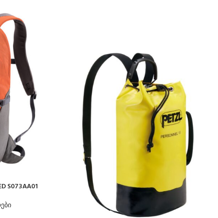
ED S073AA01
რები