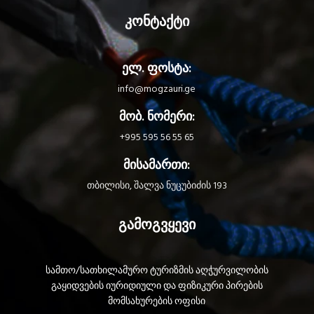
marking areas simplify equipment
კონტაქტი
inventory management.
ელ. ფოსტა:
info@mogzauri.ge
მობ. ნომერი:
+995 595 56 55 65
მისამართი:
თბილისი, შალვა ნუცუბიძის 193
გამოგვყევი
სამთო/სათხილამურო ტურიზმის აღჭურვილობის
გაყიდვების იურიდიული და ფიზიკური პირების
მომსახურების ოფისი