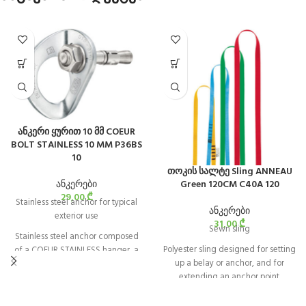
ანკერი ყურით 10 მმ COEUR
BOLT STAINLESS 10 MM P36BS
10
თოკის სალტე Sling ANNEAU
ანკერები
Green 120CM C40A 120
29,00
₾
Stainless steel anchor for typical
ანკერები
exterior use
31,00
₾
Sewn sling
Stainless steel anchor composed
Polyester sling designed for setting
of a COEUR STAINLESS hanger, a
up a belay or anchor, and for
bolt, and a nut, and is designed for
extending an anchor point.
typical exterior use. It is available in
10 and 12 mm diameters.