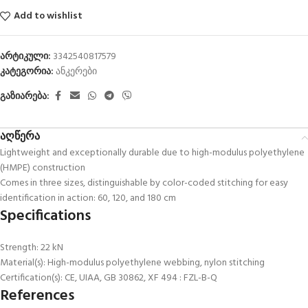
Add to wishlist
არტიკული:
3342540817579
კატეგორია:
ანკერები
გაზიარება:
აღწერა
Lightweight and exceptionally durable due to high-modulus polyethylene
(HMPE) construction
Comes in three sizes, distinguishable by color-coded stitching for easy
identification in action: 60, 120, and 180 cm
Specifications
Strength: 22 kN
Material(s): High-modulus polyethylene webbing, nylon stitching
Certification(s): CE, UIAA, GB 30862, XF 494 : FZL-B-Q
References