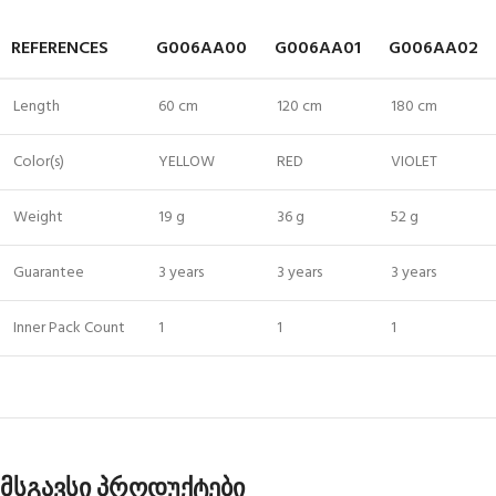
REFERENCES
G006AA00
G006AA01
G006AA02
Length
60 cm
120 cm
180 cm
Color(s)
YELLOW
RED
VIOLET
Weight
19 g
36 g
52 g
Guarantee
3 years
3 years
3 years
Inner Pack Count
1
1
1
მსგავსი პროდუქტები