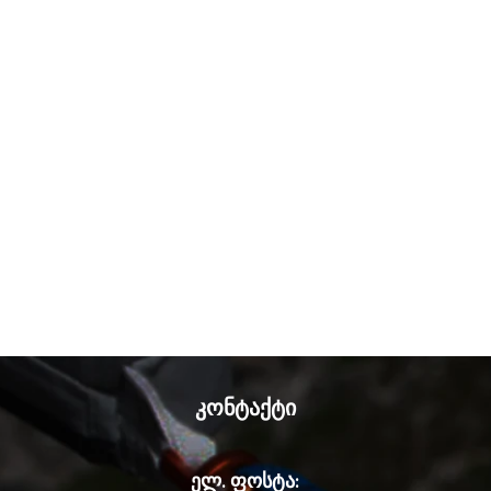
კონტაქტი
ელ. ფოსტა: