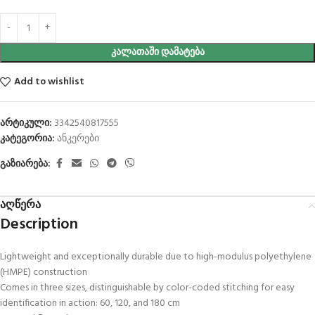
ᲙᲐᲚᲐᲗᲐᲨᲘ ᲓᲐᲛᲐᲢᲔᲑᲐ
Add to wishlist
არტიკული:
3342540817555
კატეგორია:
ანკერები
გაზიარება:
აღწერა
Description
Lightweight and exceptionally durable due to high-modulus polyethylene
(HMPE) construction
Comes in three sizes, distinguishable by color-coded stitching for easy
identification in action: 60, 120, and 180 cm