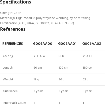
Specifications
Strength: 22 kN
Material(s): High-modulus polyethylene webbing, nylon stitching
Certification(s): CE, UIAA, GB 30862, XF 494 : FZL-B-Q
References
REFERENCES
G006AA00
G006AA01
G006AA02
Color(s)
YELLOW
RED
VIOLET
Length
60 cm
120 cm
180 cm
Weight
19 g
36 g
52 g
Guarantee
3 years
3 years
3 years
Inner Pack Count
1
1
1