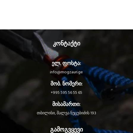
In short, the rope lasts a long time
and the braid does not shift.For
rope you will appreciate:
Secure technology
SBS braid system
Favorite diameter
კონტაქტი
ელ. ფოსტა:
info@mogzauri.ge
მობ. ნომერი:
+995 595 56 55 65
მისამართი:
თბილისი, შალვა ნუცუბიძის 193
გამოგვყევი