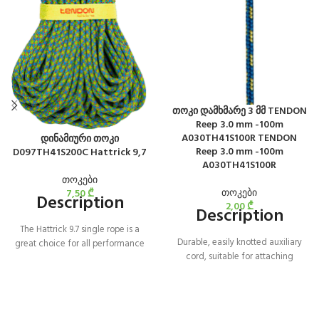
თოკი დამხმარე 3 მმ TENDON
Reep 3.0 mm -100m
A030TH41S100R TENDON
დინამიური თოკი
Reep 3.0 mm -100m
D097TH41S200C Hattrick 9,7
A030TH41S100R
თოკები
თოკები
7,50
₾
Description
2,00
₾
Description
The Hattrick 9.7 single rope is a
Durable, easily knotted auxiliary
great choice for all performance
cord, suitable for attaching
climbers who are safety conscious.
climbing equipment.
Secure technology ensures zero
braid to core shift and the SBS
system ensures excellent handling
and smoothness in the carabiners.