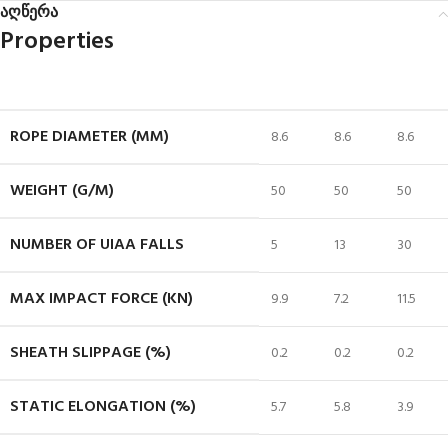
აღწერა
Properties
ROPE DIAMETER (MM)
8.6
8.6
8.6
WEIGHT (G/M)
50
50
50
NUMBER OF UIAA FALLS
5
13
30
MAX IMPACT FORCE (KN)
9.9
7.2
11.5
SHEATH SLIPPAGE (%)
0.2
0.2
0.2
STATIC ELONGATION (%)
5.7
5.8
3.9