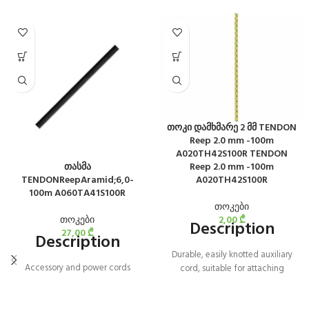
თოკი დამხმარე 2 მმ TENDON
Reep 2.0 mm -100m
A020TH42S100R TENDON
თასმა
Reep 2.0 mm -100m
TENDONReepAramid;6,0-
A020TH42S100R
100m A060TA41S100R
თოკები
თოკები
2,00
₾
Description
27,00
₾
Description
Durable, easily knotted auxiliary
Accessory and power cords
cord, suitable for attaching
climbing equipment.