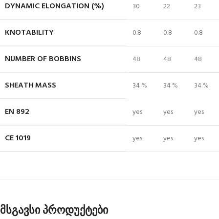
DYNAMIC ELONGATION (%)
30
22
23
KNOTABILITY
0.8
0.8
0.8
NUMBER OF BOBBINS
48
48
48
SHEATH MASS
34 %
34 %
34 %
EN 892
yes
yes
yes
CE 1019
yes
yes
yes
მსგავსი პროდუქტები