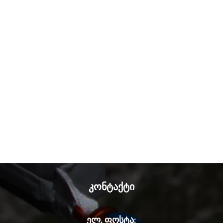
კონტაქტი
ელ. ფოსტა: