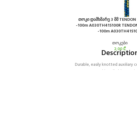
თოკი დამხმარე 3 მმ TENDON 
-100m A030TH41S100R TENDON
-100m A030TH41S1
თოკები
2,00
₾
Descriptio
Durable, easily knotted auxiliary c
attaching climbing equi