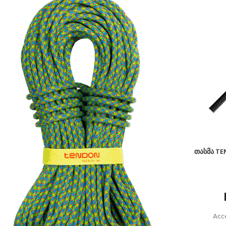
თასმა TE
Acce