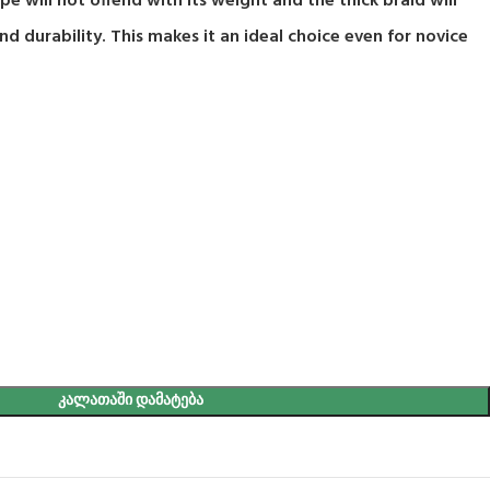
e will not offend with its weight and the thick braid will
nd durability. This makes it an ideal choice even for novice
ᲙᲐᲚᲐᲗᲐᲨᲘ ᲓᲐᲛᲐᲢᲔᲑᲐ