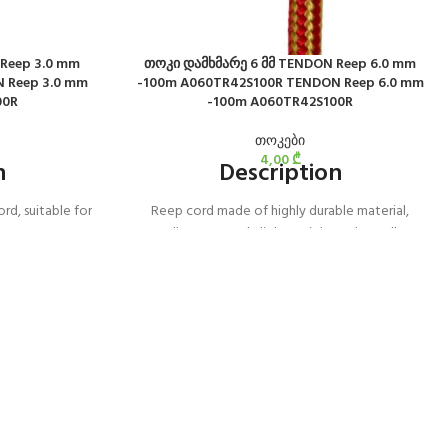
Reep 3.0 mm
თოკი დამხმარე 6 მმ TENDON Reep 6.0 mm
 Reep 3.0 mm
-100m A060TR42S100R TENDON Reep 6.0 mm
00R
-100m A060TR42S100R
თოკები
4,00
₾
n
Description
ord, suitable for
Reep cord made of highly durable material,
pment.
excellent strength, light weight and excellent
flexibility for easy handling.