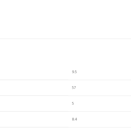
9.5
57
5
8.4