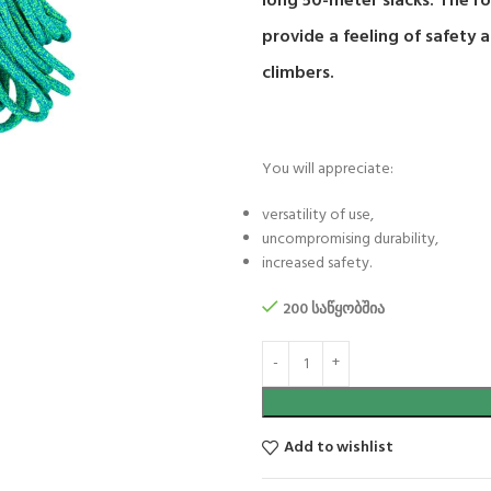
long 50-meter slacks. The rop
provide a feeling of safety a
climbers.
You will appreciate:
versatility of use,
uncompromising durability,
increased safety.
200 საწყობშია
Add to wishlist