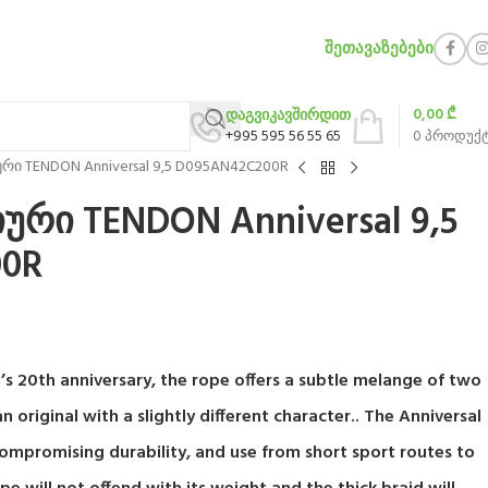
ᲨᲔᲗᲐᲕᲐᲖᲔᲑᲔᲑᲘ
0,00
₾
დაგვიკავშირდით
+995 595 56 55 65
0
პროდუქ
რი TENDON Anniversal 9,5 D095AN42C200R
ური TENDON Anniversal 9,5
00R
’s 20th anniversary, the rope offers a subtle melange of two
 original with a slightly different character.. The Anniversal
compromising durability, and use from short sport routes to