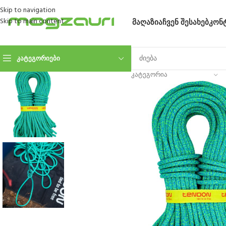
Skip to navigation
Skip to main content
ᲛᲐᲦᲐᲖᲘᲐ
ᲩᲕᲔᲜ ᲨᲔᲡᲐᲮᲔᲑ
ᲙᲝᲜ
ᲙᲐᲢᲔᲒᲝᲠᲘᲔᲑᲘ
ᲙᲐᲢᲔᲒᲝᲠᲘᲐ