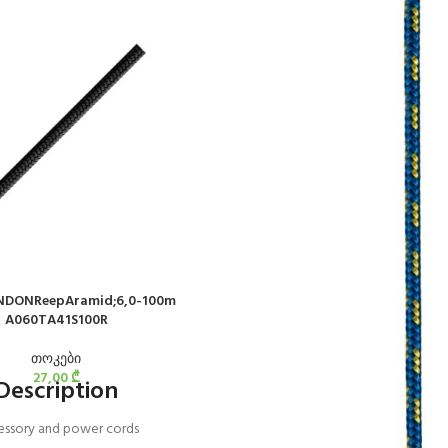
NDONReepAramid;6,0-100m
A060TA41S100R
თოკები
27,00
₾
Description
ssory and power cords