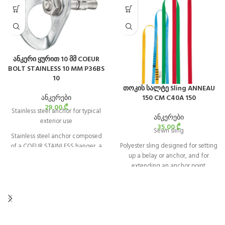
ანკერი ყურით 10 მმ COEUR
BOLT STAINLESS 10 MM P36BS
10
თოკის სალტე Sling ANNEAU
ანკერები
150 CM C40A 150
29,00
₾
Stainless steel anchor for typical
ანკერები
exterior use
35,00
₾
Sewn sling
Stainless steel anchor composed
Polyester sling designed for setting
of a COEUR STAINLESS hanger, a
up a belay or anchor, and for
bolt, and a nut, and is designed for
extending an anchor point.
typical exterior use. It is available in
10 and 12 mm diameters.