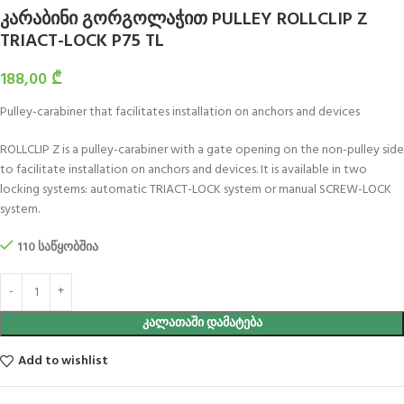
კარაბინი გორგოლაჭით PULLEY ROLLCLIP Z
TRIACT-LOCK P75 TL
188,00
₾
Pulley-carabiner that facilitates installation on anchors and devices
ROLLCLIP Z is a pulley-carabiner with a gate opening on the non-pulley side
to facilitate installation on anchors and devices. It is available in two
locking systems: automatic TRIACT-LOCK system or manual SCREW-LOCK
system.
110 საწყობშია
ᲙᲐᲚᲐᲗᲐᲨᲘ ᲓᲐᲛᲐᲢᲔᲑᲐ
Add to wishlist