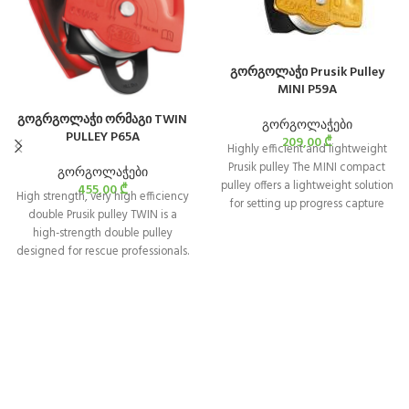
გორგოლაჭი Prusik Pulley
MINI P59A
გოგრგოლაჭი ორმაგი TWIN
გორგოლაჭები
PULLEY P65A
209,00
₾
Highly efficient and lightweight
Prusik pulley The MINI compact
გორგოლაჭები
pulley offers a lightweight solution
455,00
₾
High strength, very high efficiency
for setting up progress capture
double Prusik pulley TWIN is a
systems
high-strength double pulley
designed for rescue professionals.
It is designed to set up progress
capture systems of high
mechanical advantage.