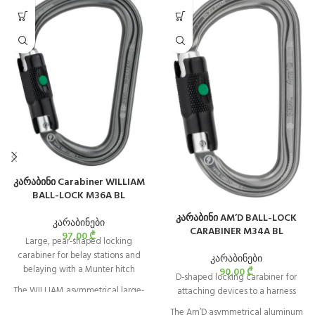
კარაბინი Carabiner WILLIAM
BALL-LOCK M36A BL
კარაბინი AM’D BALL-LOCK
კარაბინები
CARABINER M34A BL
97,00
₾
Large, pear-shaped locking
carabiner for belay stations and
კარაბინები
belaying with a Munter hitch
90,00
₾
D-shaped locking carabiner for
The WILLIAM asymmetrical large-
attaching devices to a harness
capacity aluminum carabiner has
The Am’D asymmetrical aluminum