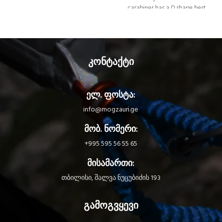
a pear shape that is practical for
carabiner has a D shape best
easily connecting multiple items.
suited for connecting a belay
The ergonomic shape and Keylock
system or for holding gear. The
system make it easy to handle,
ergonomic shape and Keylock
even when wearing gloves. The
system make it easy to handle,
WILLIAM carabiner is available in
even when wearing gloves. The
კონტაქტი
two locking systems: manual
Am’D carabiner is available in three
SCREW-LOCK or automatic BALL-
locking system versions: manual
LOCK.
SCREW-LOCK system, or automatic
ელ. ფოსტა:
BALL-LOCK and TWIST-LOCK
systems.
info@mogzauri.ge
მობ. ნომერი:
+995 595 56 55 65
მისამართი:
თბილისი, შალვა ნუცუბიძის 193
გამოგვყევი