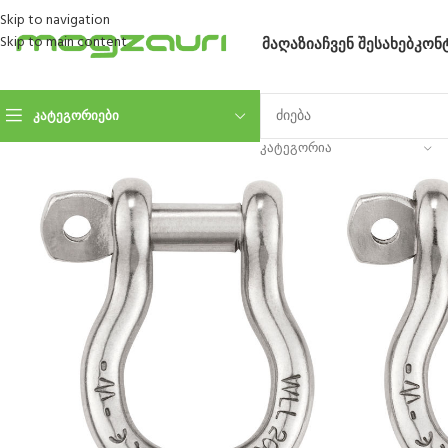
Skip to navigation
Skip to main content
ᲛᲐᲦᲐᲖᲘᲐ
ᲩᲕᲔᲜ ᲨᲔᲡᲐᲮᲔᲑ
ᲙᲝᲜ
ᲙᲐᲢᲔᲒᲝᲠᲘᲔᲑᲘ
ᲙᲐᲢᲔᲒᲝᲠᲘᲐ