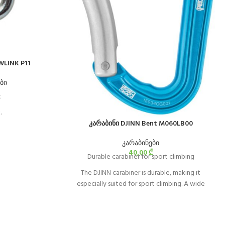
WLINK P11
ბი
k
.
კარაბინი DJINN Bent M060LB00
კარაბინები
40,00
₾
Durable carabiner for sport climbing
The DJINN carabiner is durable, making it
especially suited for sport climbing. A wide
contact surface with the rope and the bolt
hanger optimizes rope glide and enhances
durability. The large size makes it easier to use