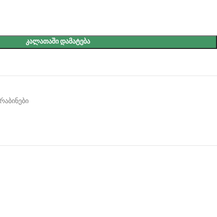
ᲙᲐᲚᲐᲗᲐᲨᲘ ᲓᲐᲛᲐᲢᲔᲑᲐ
რაბინები