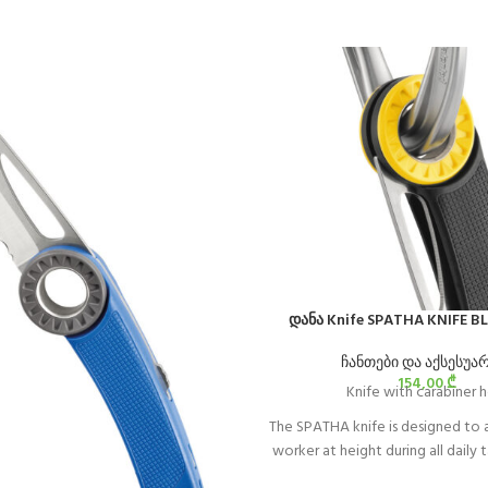
დანა Knife SPATHA KNIFE B
ჩანთები და აქსესუა
154,00
₾
Knife with carabiner 
The SPATHA knife is designed to
worker at height during all daily 
design allows easy cutting of rop