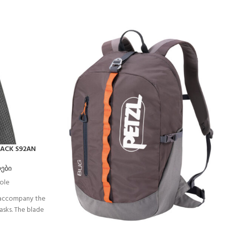
LACK S92AN
რები
hole
 accompany the
tasks. The blade
es and cordage.