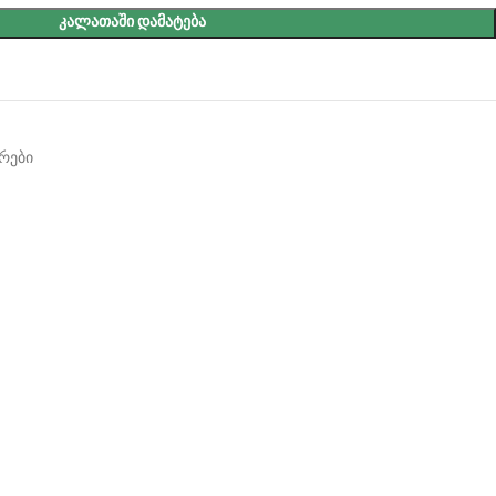
ᲙᲐᲚᲐᲗᲐᲨᲘ ᲓᲐᲛᲐᲢᲔᲑᲐ
არები