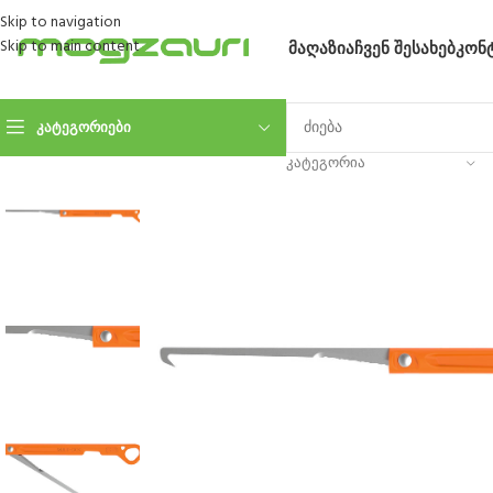
Skip to navigation
Skip to main content
ᲛᲐᲦᲐᲖᲘᲐ
ᲩᲕᲔᲜ ᲨᲔᲡᲐᲮᲔᲑ
ᲙᲝᲜ
ᲙᲐᲢᲔᲒᲝᲠᲘᲔᲑᲘ
ᲙᲐᲢᲔᲒᲝᲠᲘᲐ