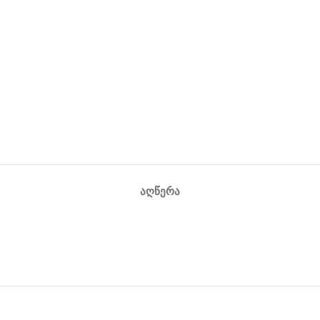
ᲐᲦᲬᲔᲠᲐ