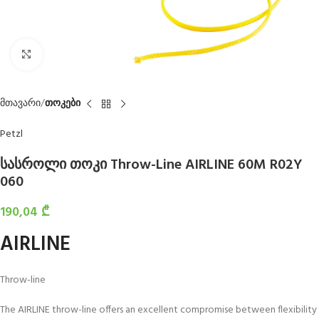
Click to enlarge
მთავარი
თოკები
Petzl
სასროლი თოკი Throw-Line AIRLINE 60M R02Y
060
190,04
₾
AIRLINE
Throw-line
The AIRLINE throw-line offers an excellent compromise between flexibility