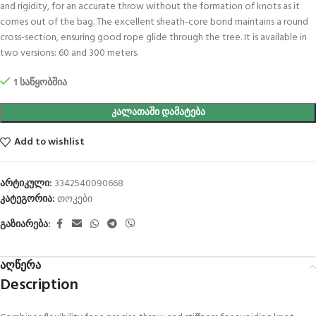
and rigidity, for an accurate throw without the formation of knots as it
comes out of the bag. The excellent sheath-core bond maintains a round
cross-section, ensuring good rope glide through the tree. It is available in
two versions: 60 and 300 meters.
1 საწყობშია
ᲙᲐᲚᲐᲗᲐᲨᲘ ᲓᲐᲛᲐᲢᲔᲑᲐ
Add to wishlist
არტიკული:
3342540090668
კატეგორია:
თოკები
გაზიარება:
აღწერა
Description