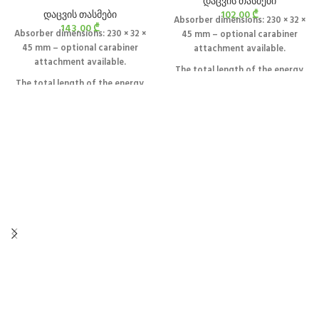
დაცვის თასმები
დაცვის თასმები
102,00
₾
Absorber dimensions: 230 × 32 ×
143,00
₾
Absorber dimensions: 230 × 32 ×
45 mm – optional carabiner
45 mm – optional carabiner
attachment available.
attachment available.
The total length of the energy
The total length of the energy
absorber with the lanyard shell
absorber with the lanyard shell
not exceed 2 m.
not exceed 2 m.
EN 355, CE 0082
EN 355, CE 0082