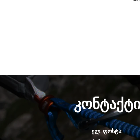
ჩან
კონტაქტ
ელ. ფოსტა: