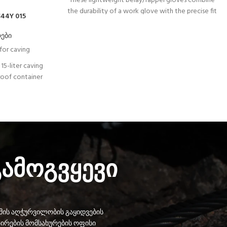
These lightweight belay/rappel gloves combine
the durability of a work glove with the precise fit
44Y 015
and dexterity of a thinner glove. Double-layered
leather protects the palm and other high-wear
რები
areas. The back is made of abrasion resistant,
for caving
breathable stretch nylon, providing comfort and
15-liter caving
fit. The low profile neoprene cuff with Velcro
proof container
closure features a reinforced carabiner hole for
h a welded
attaching the gloves to your harness.
durability
ally comfortable
erent handles.
გამოგვყევი
ის აღჭურვილობის გაყიდვების
ირების მომსახურების ოფისი