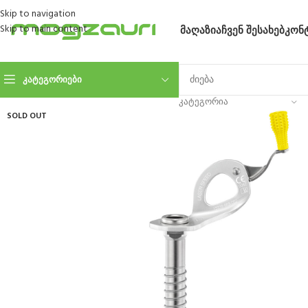
Skip to navigation
Skip to main content
ᲛᲐᲦᲐᲖᲘᲐ
ᲩᲕᲔᲜ ᲨᲔᲡᲐᲮᲔᲑ
ᲙᲝᲜ
ᲙᲐᲢᲔᲒᲝᲠᲘᲔᲑᲘ
ᲙᲐᲢᲔᲒᲝᲠᲘᲐ
SOLD OUT