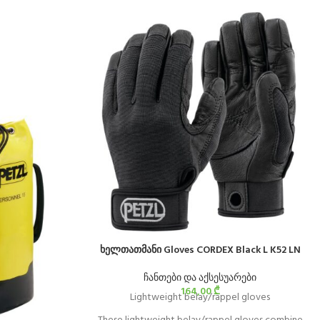
ხელთათმანი Gloves CORDEX Black L K52 LN
ჩანთები და აქსესუარები
164,00
₾
Lightweight belay/rappel gloves