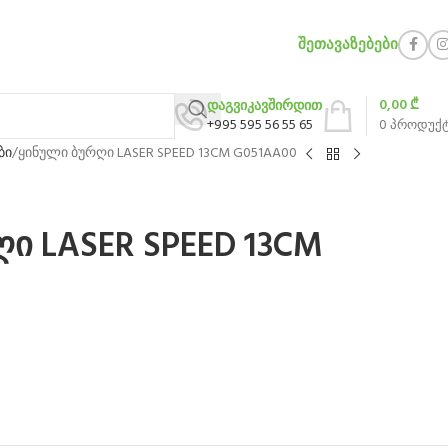
ᲨᲔᲗᲐᲕᲐᲖᲔᲑᲔᲑᲘ
0,00
₾
დაგვიკავშირდით
+995 595 56 55 65
0
პროდუქ
ბი
ყინული ბურღი LASER SPEED 13CM G051AA00
ი LASER SPEED 13CM