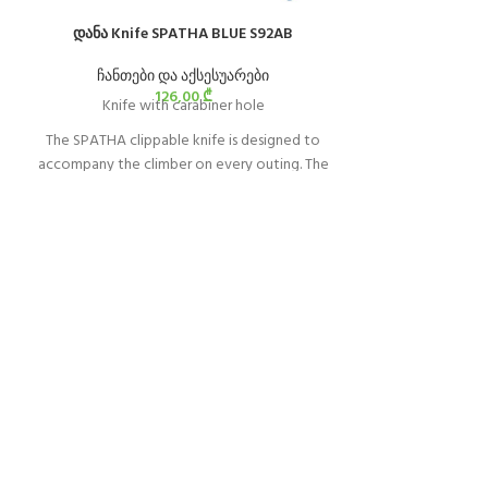
დანა Knife SPATHA BLUE S92AB
ჩანთები და აქსესუარები
126,00
₾
Knife with carabiner hole
The SPATHA clippable knife is designed to
accompany the climber on every outing. The
profile of the blade allows easy cutting of ropes
and cordage. It has a carabiner hole for attaching
the knife to the harness. It is easy to manipulate
with its textured wheel, even when wearing
gloves, and can be locked in the open position.