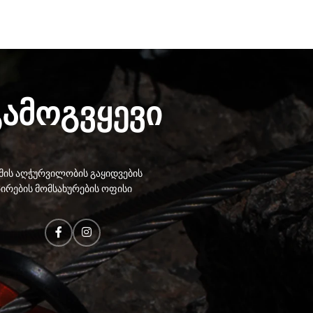
free climbs.
გამოგვყევი
ის აღჭურვილობის გაყიდვების
ირების მომსახურების ოფისი