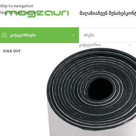
Skip to navigation
Skip to main content
ᲛᲐᲦᲐᲖᲘᲐ
ᲩᲕᲔᲜ ᲨᲔᲡᲐᲮᲔᲑ
ᲙᲝᲜ
ᲙᲐᲢᲔᲒᲝᲠᲘᲔᲑᲘ
ᲙᲐᲢᲔᲒᲝᲠᲘᲐ
SOLD OUT