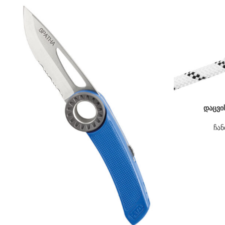
დაცვი
ჩან