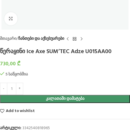
Click to enlarge
მთავარი
ჩანთები და აქსესუარები
წერაყინი Ice Axe SUM’TEC Adze U015AA00
730,00
₾
5 საწყობშია
ᲙᲐᲚᲐᲗᲐᲨᲘ ᲓᲐᲛᲐᲢᲔᲑᲐ
Add to wishlist
არტიკული:
3342540818965