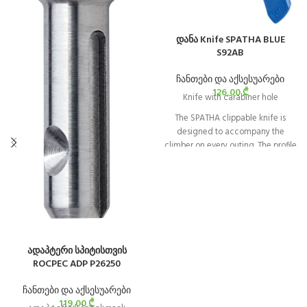
დანა Knife SPATHA BLUE
S92AB
ჩანთები და აქსესუარები
126,00
₾
Knife with carabiner hole
The SPATHA clippable knife is
designed to accompany the
climber on every outing. The profile
of the blade allows easy cutting of
ropes and cordage. It has a
carabiner hole for attaching the
knife to the harness. It is easy to
manipulate with its textured
wheel, even when wearing gloves,
and can be locked in the open
ადაპტერი სპიტისთვის
position.
ROCPEC ADP P26250
ჩანთები და აქსესუარები
119,00
₾