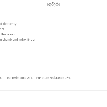
ᲐᲦᲬᲔᲠᲐ
nd dexterity
ers
 flex areas
en thumb and index finger
5, – Tear resistance 2/4, – Puncture resistance 3/4,