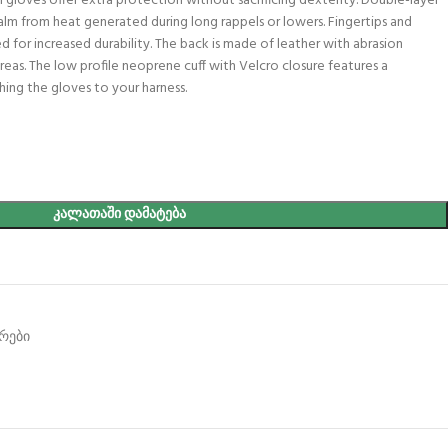
loves offer extra protection without sacrificing dexterity. Double-layer
lm from heat generated during long rappels or lowers. Fingertips and
d for increased durability. The back is made of leather with abrasion
areas. The low profile neoprene cuff with Velcro closure features a
hing the gloves to your harness.
ᲙᲐᲚᲐᲗᲐᲨᲘ ᲓᲐᲛᲐᲢᲔᲑᲐ
არები