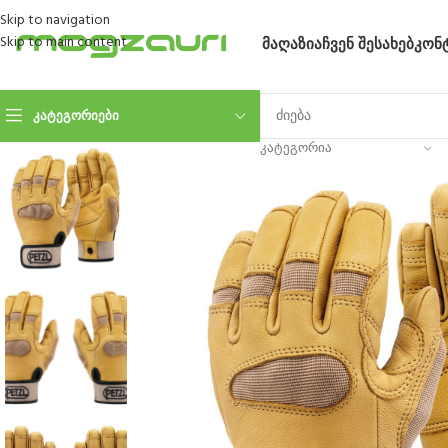
Skip to navigation
Skip to main content
ᲛᲐᲦᲐᲖᲘᲐ
ᲩᲕᲔᲜ ᲨᲔᲡᲐᲮᲔᲑ
ᲙᲝᲜ
ᲙᲐᲢᲔᲒᲝᲠᲘᲔᲑᲘ
ᲙᲐᲢᲔᲒᲝᲠᲘᲐ