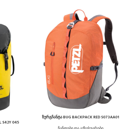
ზურგჩანტა BUG BACKPACK RED S073AA01
 S42Y 045
ჩანთები და აქსესუარები