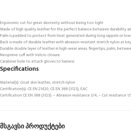
Ergonomic cut for great dexterity without being too tight
Made of high quality leather for the perfect balance between durability a
Palm is padded to protect from heat generated during long rappels or low
Back is made of durable leather with abrasion-resistant stretch nylon at key
Durable double layer of leather in high-wear areas: fingertips, palm, betwe
Neoprene cuff with Velcro closure
Carabiner hole to attach gloves to harness
Specifications
Material(s): Goat skin leather, stretch nylon
Certification(s): CE EN 21420, CE EN 388 (3123), EAC
Certification CE EN 388 (3123): – Abrasion resistance 3/4, – Cut resistance 1/
მსგავსი პროდუქტები