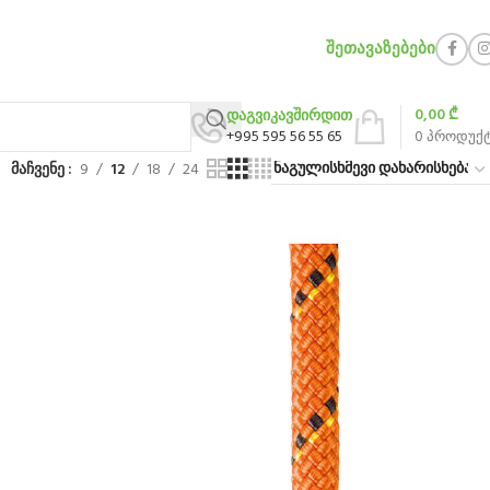
ᲨᲔᲗᲐᲕᲐᲖᲔᲑᲔᲑᲘ
0,00
₾
დაგვიკავშირდით
+995 595 56 55 65
0
პროდუქ
მაჩვენე
9
12
18
24