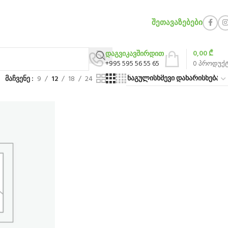
ᲨᲔᲗᲐᲕᲐᲖᲔᲑᲔᲑᲘ
0,00
₾
დაგვიკავშირდით
+995 595 56 55 65
0
პროდუქ
მაჩვენე
9
12
18
24