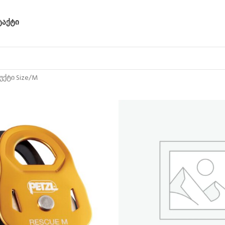
ᲢᲐᲥᲢᲘ
ქტი Size
M