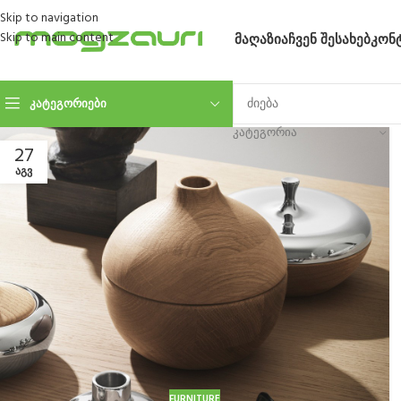
Skip to navigation
Skip to main content
ᲛᲐᲦᲐᲖᲘᲐ
ᲩᲕᲔᲜ ᲨᲔᲡᲐᲮᲔᲑ
ᲙᲝᲜ
ᲙᲐᲢᲔᲒᲝᲠᲘᲔᲑᲘ
ᲙᲐᲢᲔᲒᲝᲠᲘᲐ
27
ᲐᲒᲕ
FURNITURE