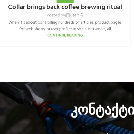
Collar brings back coffee brewing ritual
Posted by
user
When it's about controlling hundreds of articles, product pages
for web shops, or user profiles in social networks, all
CONTINUE READING
კონტაქტ