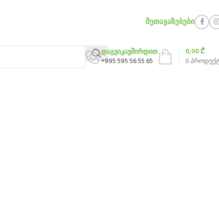
ᲨᲔᲗᲐᲕᲐᲖᲔᲑᲔᲑᲘ
0,00
₾
დაგვიკავშირდით
+995 595 56 55 65
0
პროდუქ