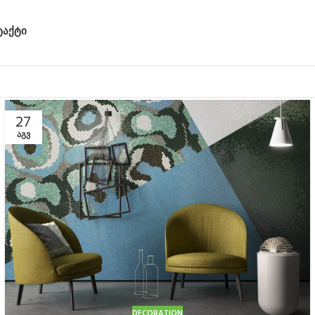
ᲢᲐᲥᲢᲘ
27
ᲐᲒᲕ
DECORATION