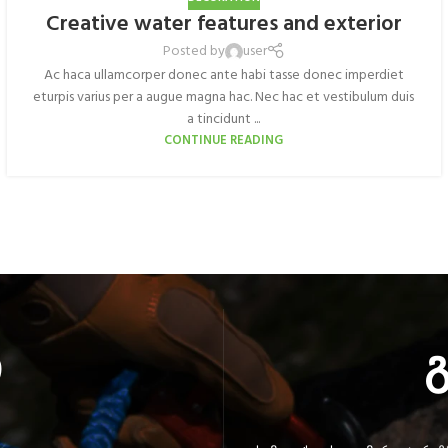
Creative water features and exterior
Posted by
user
Ac haca ullamcorper donec ante habi tasse donec imperdiet
eturpis varius per a augue magna hac. Nec hac et vestibulum duis
a tincidunt ...
CONTINUE READING
ი