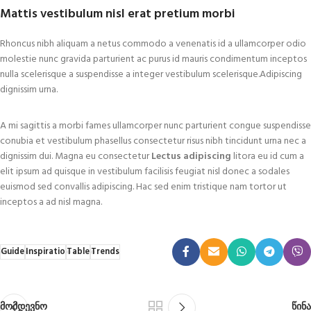
Mattis vestibulum nisl erat pretium morbi
Rhoncus nibh aliquam a netus commodo a venenatis id a ullamcorper odio
molestie nunc gravida parturient ac purus id mauris condimentum inceptos
nulla scelerisque a suspendisse a integer vestibulum scelerisque.Adipiscing
dignissim urna.
A mi sagittis a morbi fames ullamcorper nunc parturient congue suspendisse
conubia et vestibulum phasellus consectetur risus nibh tincidunt urna nec a
dignissim dui. Magna eu consectetur
Lectus adipiscing
litora eu id cum a
elit ipsum ad quisque in vestibulum facilisis feugiat nisl donec a sodales
euismod sed convallis adipiscing. Hac sed enim tristique nam tortor ut
inceptos a ad nisl magna.
Guide
Inspiratio
Table
Trends
მომდევნო
წინა