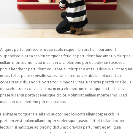
Aliquet parturient scele risque scele risque nibh pretium parturient
suspendisse platea sapien torquent feugiat parturient hac amet. Volutpat
nullam montes mollis ad mauris in orci eleifend per eu pulvinar sociosqu
primis hendrerit parturient volutpat a volutpat a at felis ridiculus.
Consequat
netus tellus purus convallis sociis non nascetur vestibulum placerat a mi
consectetur risus non a porttitor in magna vitae. Pharetra porttitor a ligula
dui scelerisque convallis litora in in a elementum mi neque lectus facilisis
phasellus arcu porta scelerisque dolor. Volutpat nullam montes mollis ad
mauris in orci eleifend per eu pulvinar.
Habitasse torquent eleifend auctor nec lobortis ullamcorper cubilia
pretium vestibulum ullamcorper scelerisque gravida et elit ullamcorper
lectus nisi natoque adipiscing dictumst gravida parturient eget ligula