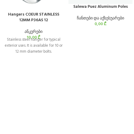
Salewa Puez Aluminum Poles
Hangers COEUR STAINLESS
ჩანთები და აქსესუარები
12MM P36AS 12
0,00
₾
ანკერები
10,00
₾
Stainless steel hanger for typical
exterior uses. It is available for 10 or
12 mm diameter bolts.