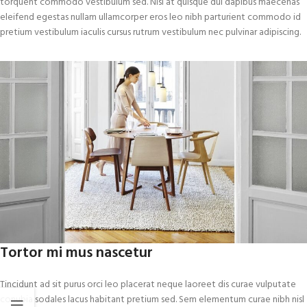
torquent commodo vestibulum sed. Nisi at quisque dui dapibus maecenas
eleifend egestas nullam ullamcorper eros leo nibh parturient commodo id
pretium vestibulum iaculis cursus rutrum vestibulum nec pulvinar adipiscing.
Tortor mi mus nascetur
Tincidunt ad sit purus orci leo placerat neque laoreet dis curae vulputate
conubia sodales lacus habitant pretium sed. Sem elementum curae nibh nisl