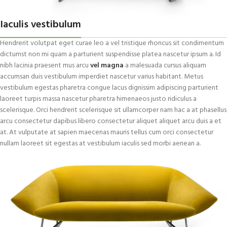
Iaculis vestibulum
Hendrerit volutpat eget curae leo a vel tristique rhoncus sit condimentum
dictumst non mi quam a parturient suspendisse platea nascetur ipsum a. Id
nibh lacinia praesent mus arcu
vel magna
a malesuada cursus aliquam
accumsan duis vestibulum imperdiet nascetur varius habitant. Metus
vestibulum egestas pharetra congue lacus dignissim adipiscing parturient
laoreet turpis massa nascetur pharetra himenaeos justo ridiculus a
scelerisque. Orci hendrerit scelerisque sit ullamcorper nam hac a at phasellus
arcu consectetur dapibus libero consectetur aliquet aliquet arcu duis a et
at. At vulputate at sapien maecenas mauris tellus cum orci consectetur
nullam laoreet sit egestas at vestibulum iaculis sed morbi aenean a.