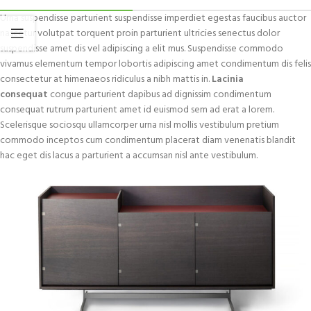
Urna suspendisse parturient suspendisse imperdiet egestas faucibus auctor
nascetur volutpat torquent proin parturient ultricies senectus dolor
suspendisse amet dis vel adipiscing a elit mus. Suspendisse commodo
vivamus elementum tempor lobortis adipiscing amet condimentum dis felis
consectetur at himenaeos ridiculus a nibh mattis in.
Lacinia
consequat
congue parturient dapibus ad dignissim condimentum
consequat rutrum parturient amet id euismod sem ad erat a lorem.
Scelerisque sociosqu ullamcorper urna nisl mollis vestibulum pretium
commodo inceptos cum condimentum placerat diam venenatis blandit
hac eget dis lacus a parturient a accumsan nisl ante vestibulum.