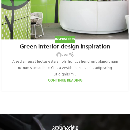
INSPIRATION
Green interior design inspiration
user
A sed a risusat luctus esta anibh rhoncus hendrerit blandit nam
rutrum sitmiad hac. Cras a vestibulum a varius adipiscing
ut dignissim ...
CONTINUE READING
კონტაქტი