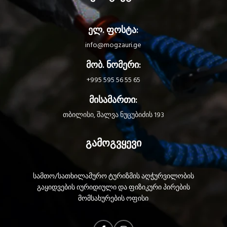
ელ. ფოსტა:
info@mogzauri.ge
მობ. ნომერი:
+995 595 56 55 65
მისამართი:
თბილისი, შალვა ნუცუბიძის 193
გამოგვყევი
სამთო/სათხილამურო ტურიზმის აღჭურვილობის
გაყიდვების იურიდიული და ფიზიკური პირების
მომსახურების ოფისი