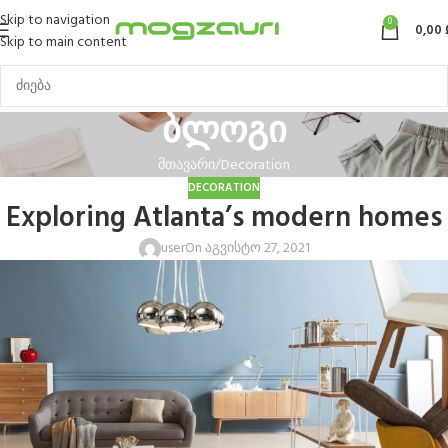
Skip to navigation
0
0,00
Skip to main content
ბლოგი
მთავარი
Decoration
DECORATION
Exploring Atlanta’s modern homes
user
On აგვისტო 27, 2021