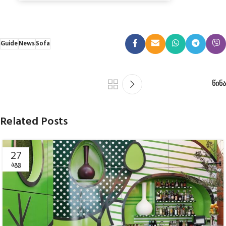
Guide
News
Sofa
წინა
Related Posts
27
ᲐᲒᲕ